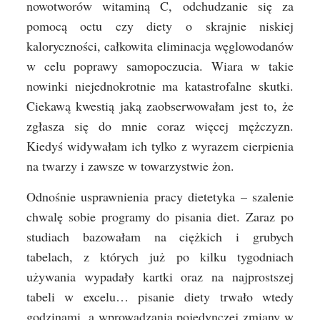
nowotworów witaminą C, odchudzanie się za
pomocą octu czy diety o skrajnie niskiej
kaloryczności, całkowita eliminacja węglowodanów
w celu poprawy samopoczucia. Wiara w takie
nowinki niejednokrotnie ma katastrofalne skutki.
Ciekawą kwestią jaką zaobserwowałam jest to, że
zgłasza się do mnie coraz więcej mężczyzn.
Kiedyś widywałam ich tylko z wyrazem cierpienia
na twarzy i zawsze w towarzystwie żon.
Odnośnie usprawnienia pracy dietetyka – szalenie
chwalę sobie programy do pisania diet. Zaraz po
studiach bazowałam na ciężkich i grubych
tabelach, z których już po kilku tygodniach
używania wypadały kartki oraz na najprostszej
tabeli w excelu… pisanie diety trwało wtedy
godzinami, a wprowadzania pojedynczej zmiany w