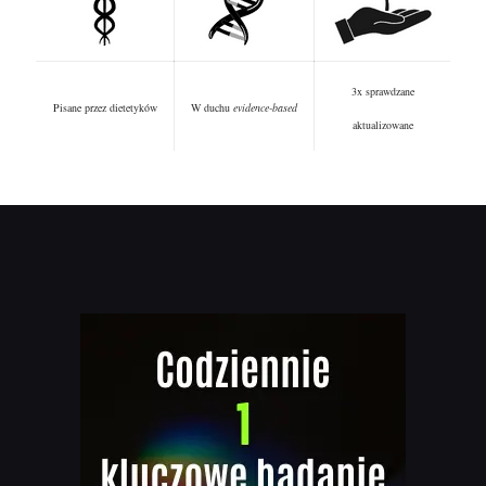
3x sprawdzane
Pisane przez dietetyków
W duchu
evidence-based
aktualizowane